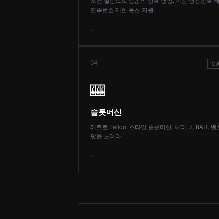
조건 설정으로 행운의 번호 생성. 이전 당첨번호 제
연속번호 제한 옵션 지원.
→
04
G
🎰
슬롯머신
레트로 Fallout 스타일 슬롯머신. 체리, 7, BAR, 벨
팟을 노려라.
→