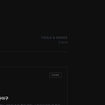
TOOLS & GAMES
5 items
GAME
자야구