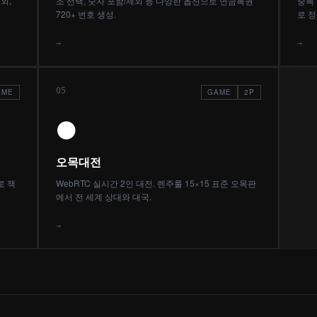
외,
조 선택, 숫자 포함/제외 등 다양한 옵션으로 연금복권
중복 
720+ 번호 생성.
로 
→
→
05
AME
GAME
2P
⚫
오목대전
로 잭
WebRTC 실시간 2인 대전. 렌주룰 15×15 표준 오목판
에서 전 세계 상대와 대국.
→